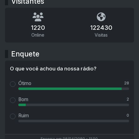
Visitantes
1220
122430
Online
Visitas
Enquete
O que você achou da nossa rádio?
Ótimo
28
Bom
2
Ruim
0
Encerra em 08/04/2080 - 11:00.