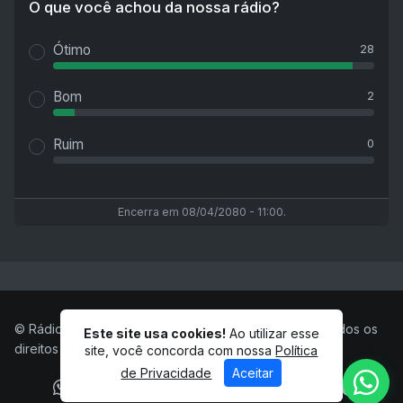
O que você achou da nossa rádio?
Ótimo
28
Bom
2
Ruim
0
Encerra em 08/04/2080 - 11:00.
© Rádio Princesa FM - 98,1 Mhz - Centralina - MG - Todos os
Este site usa cookies!
Ao utilizar esse
direitos reservados.
site, você concorda com nossa
Política
de Privacidade
Aceitar